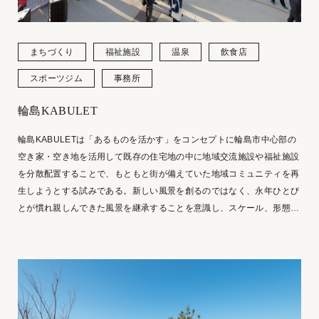
まちづくり
福祉施設
温泉
飲食店
スポーツジム
事務所
輪島KABULET
輪島KABULETは「あるものを活かす」をコンセプトに輪島市中心部の
空き家・空き地を活用して既存の住宅地の中に地域交流施設や福祉施設
を分散配置することで、もともと街が備えていた地域コミュニティを再
生しようとする試みである。新しい風景を創るのではなく、永年ひとび
とが慣れ親しんできた風景を継承することを意識し、スケール、形態、
材質感共に既存のまちなみと調和し親しみを感じる「つなぎの景観」の
創出を目指した。