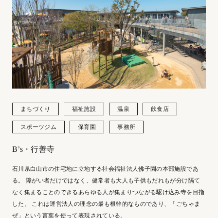
まちづくり
福祉施設
温泉
飲食店
スポーツジム
保育園
事務所
B’s・行善寺
石川県白山市の住宅地に立地する社会福祉法人佛子園の本部施設であ
る。 障がい者だけではなく、健常者も大人も子供もだれもが分け隔て
なく集まることのできるあらゆる人が集まりつながる駆け込み寺を目指
した。 これは運営法人の理念の最も根幹的なものであり、「ごちゃま
ぜ」という言葉を使って表現されている。