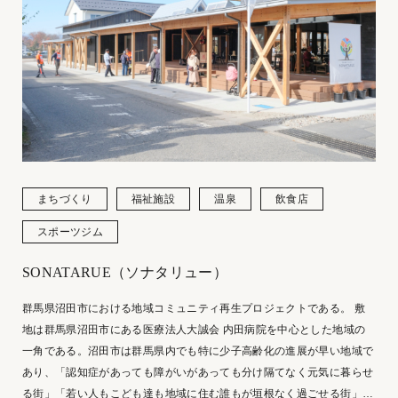
まちづくり
福祉施設
温泉
飲食店
スポーツジム
SONATARUE（ソナタリュー）
群馬県沼田市における地域コミュニティ再生プロジェクトである。 敷
地は群馬県沼田市にある医療法人大誠会 内田病院を中心とした地域の
一角である。沼田市は群馬県内でも特に少子高齢化の進展が早い地域で
あり、「認知症があっても障がいがあっても分け隔てなく元気に暮らせ
る街」「若い人もこども達も地域に住む誰もが垣根なく過ごせる街」、